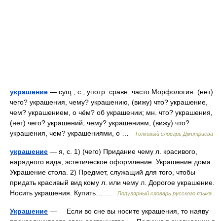
украшение
— сущ., с., употр. сравн. часто Морфология: (нет)
чего? украшения, чему? украшению, (вижу) что? украшение,
чем? украшением, о чём? об украшении; мн. что? украшения,
(нет) чего? украшений, чему? украшениям, (вижу) что?
украшения, чем? украшениями, о …
Толковый словарь Дмитриева
украшение
— я, с. 1) (чего) Придание чему л. красивого,
нарядного вида, эстетическое оформление. Украшение дома.
Украшение стола. 2) Предмет, служащий для того, чтобы
придать красивый вид кому л. или чему л. Дорогое украшение.
Носить украшения. Купить… …
Популярный словарь русского языка
Украшение
— Если во сне вы носите украшения, то наяву