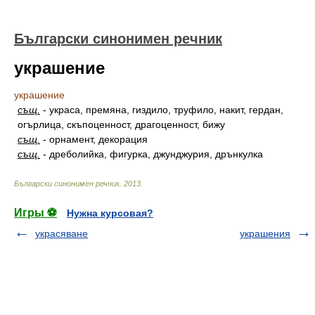
Български синонимен речник
украшение
украшение
същ.
-
украса, премяна, гиздило, труфило, накит, гердан,
огърлица, скъпоценност, драгоценност, бижу
същ.
-
орнамент, декорация
същ.
-
дреболийка, фигурка, джунджурия, дрънкулка
Български синонимен речник
.
2013
.
Игры ⚽
Нужна курсовая?
украсяване
украшения