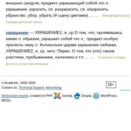
внешних средств; предмет, украшающий собой что л.
украшение. украсить, ся. разукрасить, ся. изукрасить.
убранство. убор. убрать (# сцену цветами).… …
Идеографический
словарь русского языка
украшение
— УКРАШЕНИЕ1, я, ср О том, что, проявившись
каким л. образом, украшает собой что л., придает особую
прелесть чему л. Колокольня церкви украшение пейзажа.
УКРАШЕНИЕ2, я, cр, чего. Перен. О том, кто (что) своим
участием, пребыванием, наличием и т.п.… …
Толковый словарь
русских существительных
© Academic, 2000-2026
18+
Contact us:
Technical Support
,
Advertising
Dictionaries export
, created on PHP,
Joomla,
Drupal,
WordPress,
MODx.